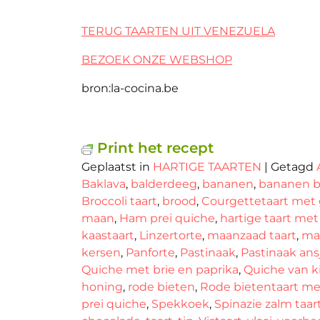
TERUG TAARTEN UIT VENEZUELA
BEZOEK ONZE WEBSHOP
bron:la-cocina.be
Print het recept
Geplaatst in
HARTIGE TAARTEN
|
Getagd
Baklava
,
balderdeeg
,
bananen
,
bananen b
Broccoli taart
,
brood
,
Courgettetaart met 
maan
,
Ham prei quiche
,
hartige taart met
kaastaart
,
Linzertorte
,
maanzaad taart
,
mal
kersen
,
Panforte
,
Pastinaak
,
Pastinaak ans
Quiche met brie en paprika
,
Quiche van k
honing
,
rode bieten
,
Rode bietentaart me
prei quiche
,
Spekkoek
,
Spinazie zalm taar