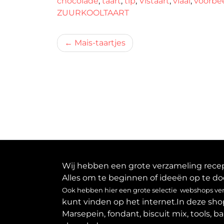
chocolade
,
taart
,
tip
,
Vistaart
,
vlaai
,
voorbe
ZUURKOOLTAART
Bericht
Mais-taartjes
navigatie
Wij hebben een grote verzameling recept
Alles om te beginnen of ideeën op te do
Ook hebben hier een grote selectie webshops verz
kunt vinden op het internet.In deze sho
Marsepein, fondant, biscuit mix, tools, b