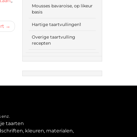
taart
,
Mousses bavaroise, op likeur
basis
Hartige taartvullingen1
rt
Overige taartvulling
recepten
 enz.
je taarten
schriften, kleuren, materialen,