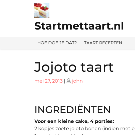
Ga
naar
de
Startmettaart.nl
inhoud
HOE DOE JE DAT?
TAART RECEPTEN
Jojoto taart
Geplaatst
Geplaatst
mei 27, 2013
|
john
op
op
INGREDIËNTEN
Voor een kleine cake, 4 porties:
2 kopjes zoete jojoto bonen (indien met 