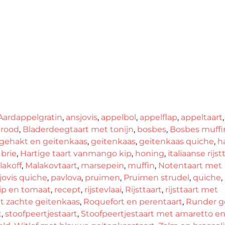
Aardappelgratin
,
ansjovis
,
appelbol
,
appelflap
,
appeltaart
,
rood
,
Bladerdeegtaart met tonijn
,
bosbes
,
Bosbes muffi
gehakt en geitenkaas
,
geitenkaas
,
geitenkaas quiche
,
h
 brie
,
Hartige taart vanmango kip
,
honing
,
italiaanse rijst
akoff
,
Malakovtaart
,
marsepein
,
muffin
,
Notentaart met
jovis quiche
,
pavlova
,
pruimen
,
Pruimen strudel
,
quiche
,
ip en tomaat
,
recept
,
rijstevlaai
,
Rijsttaart
,
rijsttaart met
t zachte geitenkaas
,
Roquefort en perentaart
,
Runder g
t
,
stoofpeertjestaart
,
Stoofpeertjestaart met amaretto en