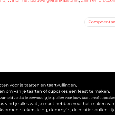
eld
,
Witlof met blauwe geitenkaastaart
,
Zalm en broccoli
Pompoentaa
en voor je taarten en taartvullingen,
en om van je taarten of cupcakes een feest te maken.
ameld zo dat je eenvoudig je spullen voor jouw taart en/of cupcakes
ps vind je alles wat je moet hebben voor het maken van 
akvormen, stekers, icing, dummy`s, decoratie spullen, tijd