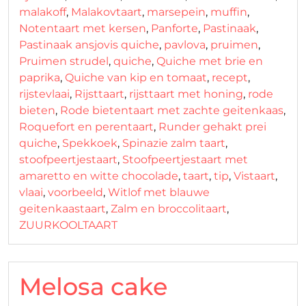
malakoff
,
Malakovtaart
,
marsepein
,
muffin
,
Notentaart met kersen
,
Panforte
,
Pastinaak
,
Pastinaak ansjovis quiche
,
pavlova
,
pruimen
,
Pruimen strudel
,
quiche
,
Quiche met brie en
paprika
,
Quiche van kip en tomaat
,
recept
,
rijstevlaai
,
Rijsttaart
,
rijsttaart met honing
,
rode
bieten
,
Rode bietentaart met zachte geitenkaas
,
Roquefort en perentaart
,
Runder gehakt prei
quiche
,
Spekkoek
,
Spinazie zalm taart
,
stoofpeertjestaart
,
Stoofpeertjestaart met
amaretto en witte chocolade
,
taart
,
tip
,
Vistaart
,
vlaai
,
voorbeeld
,
Witlof met blauwe
geitenkaastaart
,
Zalm en broccolitaart
,
ZUURKOOLTAART
Melosa cake