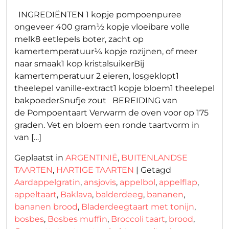
INGREDIËNTEN 1 kopje pompoenpuree
ongeveer 400 gram½ kopje vloeibare volle
melk8 eetlepels boter, zacht op
kamertemperatuur¼ kopje rozijnen, of meer
naar smaak1 kop kristalsuikerBij
kamertemperatuur 2 eieren, losgeklopt1
theelepel vanille-extract1 kopje bloem1 theelepel
bakpoederSnufje zout BEREIDING van
de Pompoentaart Verwarm de oven voor op 175
graden. Vet en bloem een ronde taartvorm in
van […]
Geplaatst in
ARGENTINIË
,
BUITENLANDSE
TAARTEN
,
HARTIGE TAARTEN
|
Getagd
Aardappelgratin
,
ansjovis
,
appelbol
,
appelflap
,
appeltaart
,
Baklava
,
balderdeeg
,
bananen
,
bananen brood
,
Bladerdeegtaart met tonijn
,
bosbes
,
Bosbes muffin
,
Broccoli taart
,
brood
,