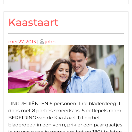
Kaastaart
Geplaatst
Geplaatst
mei 27, 2013
|
john
op
op
INGREDIËNTEN 6 personen 1 rol bladerdeeg 1
doos met 8 porties smeerkaas 5 eetlepels room
BEREIDING van de Kaastaart 1) Leg het
bladerdeeg in een vorm, prik er een paar gaatjes
in en vraag aan je mama om het op 180° te laten