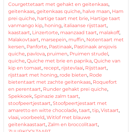
Courgettetaart met gehakt en geitenkaas
,
geitenkaas
,
geitenkaas quiche
,
halve maan
,
Ham
prei quiche
,
hartige taart met brie
,
Hartige taart
vanmango kip
,
honing
,
italiaanse rijsttaart
,
kaastaart
,
Linzertorte
,
maanzaad taart
,
malakoff
,
Malakovtaart
,
marsepein
,
muffin
,
Notentaart met
kersen
,
Panforte
,
Pastinaak
,
Pastinaak ansjovis
quiche
,
pavlova
,
pruimen
,
Pruimen strudel
,
quiche
,
Quiche met brie en paprika
,
Quiche van
kip en tomaat
,
recept
,
rijstevlaai
,
Rijsttaart
,
rijsttaart met honing
,
rode bieten
,
Rode
bietentaart met zachte geitenkaas
,
Roquefort
en perentaart
,
Runder gehakt prei quiche
,
Spekkoek
,
Spinazie zalm taart
,
stoofpeertjestaart
,
Stoofpeertjestaart met
amaretto en witte chocolade
,
taart
,
tip
,
Vistaart
,
vlaai
,
voorbeeld
,
Witlof met blauwe
geitenkaastaart
,
Zalm en broccolitaart
,
ZUURKOOLTAART