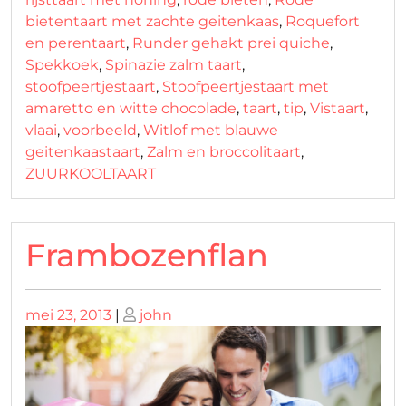
bietentaart met zachte geitenkaas
,
Roquefort
en perentaart
,
Runder gehakt prei quiche
,
Spekkoek
,
Spinazie zalm taart
,
stoofpeertjestaart
,
Stoofpeertjestaart met
amaretto en witte chocolade
,
taart
,
tip
,
Vistaart
,
vlaai
,
voorbeeld
,
Witlof met blauwe
geitenkaastaart
,
Zalm en broccolitaart
,
ZUURKOOLTAART
Frambozenflan
Geplaatst
Geplaatst
mei 23, 2013
|
john
op
op