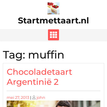
Ga
naar
de
Startmettaart.nl
inhoud
Tag:
muffin
Chocoladetaart
Argentinië 2
Geplaatst
Geplaatst
mei 27, 2013
|
john
op
op