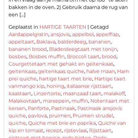
bakken in de oven. 2) Gebruik daarna de rug van
een […]
Geplaatst in
HARTIGE TAARTEN
|
Getagd
Aardappelgratin
,
ansjovis
,
appelbol
,
appelflap
,
appeltaart
,
Baklava
,
balderdeeg
,
bananen
,
bananen brood
,
Bladerdeegtaart met tonijn
,
bosbes
,
Bosbes muffin
,
Broccoli taart
,
brood
,
Courgettetaart met gehakt en geitenkaas
,
geitenkaas
,
geitenkaas quiche
,
halve maan
,
Ham
prei quiche
,
hartige taart met brie
,
Hartige taart
vanmango kip
,
honing
,
italiaanse rijsttaart
,
kaastaart
,
Linzertorte
,
maanzaad taart
,
malakoff
,
Malakovtaart
,
marsepein
,
muffin
,
Notentaart met
kersen
,
Panforte
,
Pastinaak
,
Pastinaak ansjovis
quiche
,
pavlova
,
pruimen
,
Pruimen strudel
,
quiche
,
Quiche met brie en paprika
,
Quiche van
kip en tomaat
,
recept
,
rijstevlaai
,
Rijsttaart
,
rijsttaart met honing
,
rode bieten
,
Rode