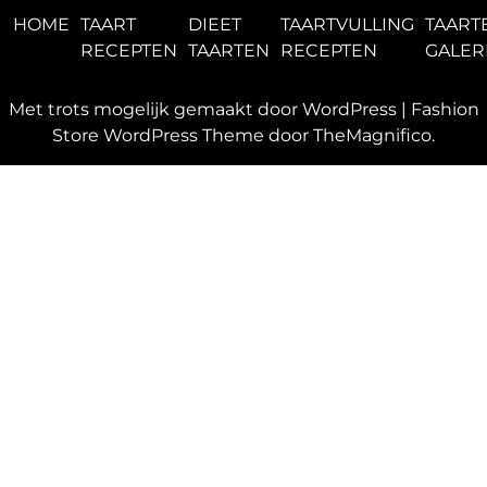
HOME
TAART
DIEET
TAARTVULLING
TAART
RECEPTEN
TAARTEN
RECEPTEN
GALER
Met trots mogelijk gemaakt door WordPress
|
Fashion
Store WordPress Theme
door TheMagnifico.