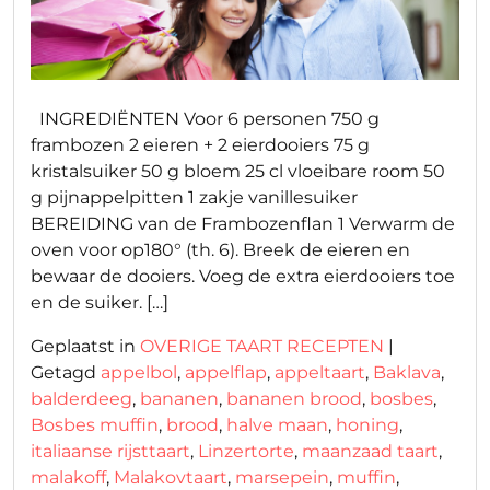
INGREDIËNTEN Voor 6 personen 750 g
frambozen 2 eieren + 2 eierdooiers 75 g
kristalsuiker 50 g bloem 25 cl vloeibare room 50
g pijnappelpitten 1 zakje vanillesuiker
BEREIDING van de Frambozenflan 1 Verwarm de
oven voor op180° (th. 6). Breek de eieren en
bewaar de dooiers. Voeg de extra eierdooiers toe
en de suiker. […]
Geplaatst in
OVERIGE TAART RECEPTEN
|
Getagd
appelbol
,
appelflap
,
appeltaart
,
Baklava
,
balderdeeg
,
bananen
,
bananen brood
,
bosbes
,
Bosbes muffin
,
brood
,
halve maan
,
honing
,
italiaanse rijsttaart
,
Linzertorte
,
maanzaad taart
,
malakoff
,
Malakovtaart
,
marsepein
,
muffin
,