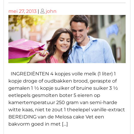
Geplaatst
Geplaatst
mei 27, 2013
|
john
op
op
INGREDIËNTEN 4 kopjes volle melk (1 liter) 1
kopje droge of oudbakken brood, geraspte of
gemalen 1 ½ kopje suiker of bruine suiker 3 ½
eetlepels gesmolten boter 5 eieren op
kamertemperatuur 250 gram van semi-harde
witte kaas, niet te zout 1 theelepel vanille-extract
BEREIDING van de Melosa cake Vet een
bakvorm goed in met […]