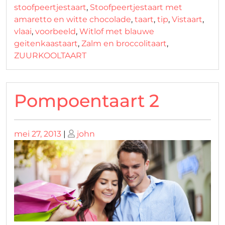
stoofpeertjestaart
,
Stoofpeertjestaart met
amaretto en witte chocolade
,
taart
,
tip
,
Vistaart
,
vlaai
,
voorbeeld
,
Witlof met blauwe
geitenkaastaart
,
Zalm en broccolitaart
,
ZUURKOOLTAART
Pompoentaart 2
Geplaatst
Geplaatst
mei 27, 2013
|
john
op
op