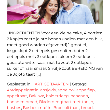
INGREDIËNTEN Voor een kleine cake, 4 porties:
2 kopjes zoete jojoto bonen (indien met een blik,
moet goed worden afgevoerd) 1 groot ei,
losgeklopt 2 eetlepels gesmolten boter 2
eetlepels melk 3 eetlepels bloem 3 eetlepels
geraspte witte kaas, niet te zout 2 eetlepels
suiker of naar smaak Snufje zout BEREIDING van
de Jojoto taart […]
Geplaatst in
HARTIGE TAARTEN
|
Getagd
Aardappelgratin
,
ansjovis
,
appelbol
,
appelflap
,
appeltaart
,
Baklava
,
balderdeeg
,
bananen
,
bananen brood
,
Bladerdeegtaart met tonijn
,
bosbes
,
Bosbes muffin
,
Broccoli taart
,
brood
,