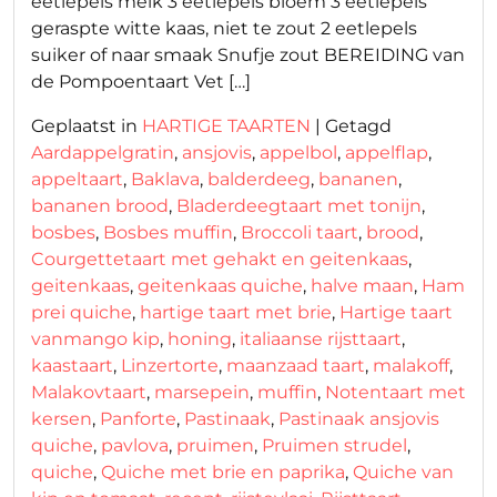
eetlepels melk 3 eetlepels bloem 3 eetlepels
geraspte witte kaas, niet te zout 2 eetlepels
suiker of naar smaak Snufje zout BEREIDING van
de Pompoentaart Vet […]
Geplaatst in
HARTIGE TAARTEN
|
Getagd
Aardappelgratin
,
ansjovis
,
appelbol
,
appelflap
,
appeltaart
,
Baklava
,
balderdeeg
,
bananen
,
bananen brood
,
Bladerdeegtaart met tonijn
,
bosbes
,
Bosbes muffin
,
Broccoli taart
,
brood
,
Courgettetaart met gehakt en geitenkaas
,
geitenkaas
,
geitenkaas quiche
,
halve maan
,
Ham
prei quiche
,
hartige taart met brie
,
Hartige taart
vanmango kip
,
honing
,
italiaanse rijsttaart
,
kaastaart
,
Linzertorte
,
maanzaad taart
,
malakoff
,
Malakovtaart
,
marsepein
,
muffin
,
Notentaart met
kersen
,
Panforte
,
Pastinaak
,
Pastinaak ansjovis
quiche
,
pavlova
,
pruimen
,
Pruimen strudel
,
quiche
,
Quiche met brie en paprika
,
Quiche van