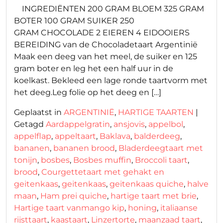
INGREDIËNTEN 200 GRAM BLOEM 325 GRAM
BOTER 100 GRAM SUIKER 250
GRAM CHOCOLADE 2 EIEREN 4 EIDOOIERS
BEREIDING van de Chocoladetaart Argentinië
Maak een deeg van het meel, de suiker en 125
gram boter en leg het een half uur in de
koelkast. Bekleed een lage ronde taartvorm met
het deeg.Leg folie op het deeg en […]
Geplaatst in
ARGENTINIË
,
HARTIGE TAARTEN
|
Getagd
Aardappelgratin
,
ansjovis
,
appelbol
,
appelflap
,
appeltaart
,
Baklava
,
balderdeeg
,
bananen
,
bananen brood
,
Bladerdeegtaart met
tonijn
,
bosbes
,
Bosbes muffin
,
Broccoli taart
,
brood
,
Courgettetaart met gehakt en
geitenkaas
,
geitenkaas
,
geitenkaas quiche
,
halve
maan
,
Ham prei quiche
,
hartige taart met brie
,
Hartige taart vanmango kip
,
honing
,
italiaanse
rijsttaart
,
kaastaart
,
Linzertorte
,
maanzaad taart
,