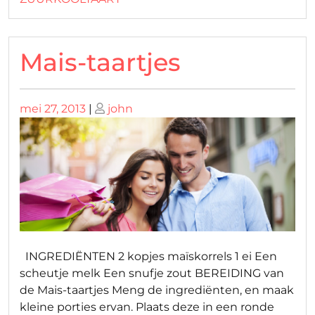
Mais-taartjes
Geplaatst
Geplaatst
mei 27, 2013
|
john
op
op
INGREDIËNTEN 2 kopjes maïskorrels 1 ei Een
scheutje melk Een snufje zout BEREIDING van
de Mais-taartjes Meng de ingrediënten, en maak
kleine porties ervan. Plaats deze in een ronde