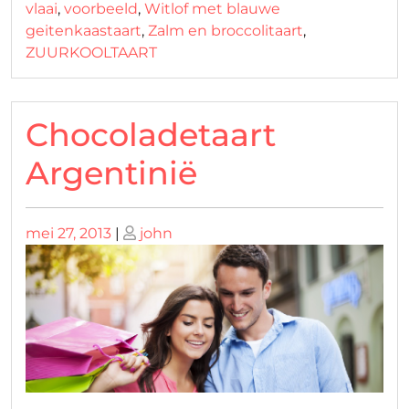
vlaai
,
voorbeeld
,
Witlof met blauwe
geitenkaastaart
,
Zalm en broccolitaart
,
ZUURKOOLTAART
Chocoladetaart
Argentinië
Geplaatst
Geplaatst
mei 27, 2013
|
john
op
op