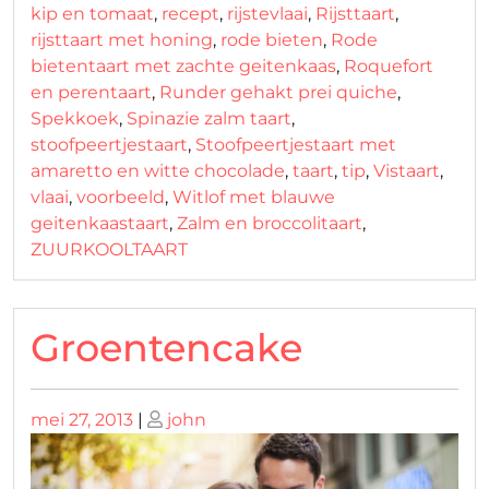
kip en tomaat
,
recept
,
rijstevlaai
,
Rijsttaart
,
rijsttaart met honing
,
rode bieten
,
Rode
bietentaart met zachte geitenkaas
,
Roquefort
en perentaart
,
Runder gehakt prei quiche
,
Spekkoek
,
Spinazie zalm taart
,
stoofpeertjestaart
,
Stoofpeertjestaart met
amaretto en witte chocolade
,
taart
,
tip
,
Vistaart
,
vlaai
,
voorbeeld
,
Witlof met blauwe
geitenkaastaart
,
Zalm en broccolitaart
,
ZUURKOOLTAART
Groentencake
Geplaatst
Geplaatst
mei 27, 2013
|
john
op
op