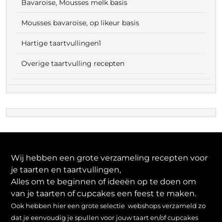
Bavaroise, Mousses melk basis
Mousses bavaroise, op likeur basis
Hartige taartvullingen1
Overige taartvulling recepten
Wij hebben een grote verzameling recepten voor
je taarten en taartvullingen,
Alles om te beginnen of ideeën op te doen om
van je taarten of cupcakes een feest te maken.
Ook hebben hier een grote selectie webshops verzameld zo
dat je eenvoudig je spullen voor jouw taart en/of cupcakes