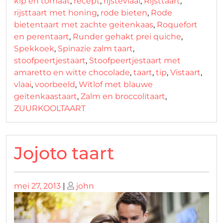
kip en tomaat
,
recept
,
rijstevlaai
,
Rijsttaart
,
rijsttaart met honing
,
rode bieten
,
Rode
bietentaart met zachte geitenkaas
,
Roquefort
en perentaart
,
Runder gehakt prei quiche
,
Spekkoek
,
Spinazie zalm taart
,
stoofpeertjestaart
,
Stoofpeertjestaart met
amaretto en witte chocolade
,
taart
,
tip
,
Vistaart
,
vlaai
,
voorbeeld
,
Witlof met blauwe
geitenkaastaart
,
Zalm en broccolitaart
,
ZUURKOOLTAART
Jojoto taart
Geplaatst
Geplaatst
mei 27, 2013
|
john
op
op