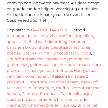
vorm op een ingevette bakplaat. Als deze droge
en goude randen krijgen voorzichtig omdraaien.
Als beide kanten klaar zijn uit de oven halen.
Geserveerd door het […]
Geplaatst in
HARTIGE TAARTEN
|
Getagd
Aardappelgratin
,
ansjovis
,
appelbol
,
appelflap
,
appeltaart
,
Baklava
,
balderdeeg
,
bananen
,
bananen brood
,
Bladerdeegtaart met tonijn
,
bosbes
,
Bosbes muffin
,
Broccoli taart
,
brood
,
Courgettetaart met gehakt en geitenkaas
,
geitenkaas
,
geitenkaas quiche
,
halve maan
,
Ham
prei quiche
,
hartige taart met brie
,
Hartige taart
vanmango kip
,
honing
,
italiaanse rijsttaart
,
kaastaart
,
Linzertorte
,
maanzaad taart
,
malakoff
,
Malakovtaart
,
marsepein
,
muffin
,
Notentaart met
kersen
,
Panforte
,
Pastinaak
,
Pastinaak ansjovis
quiche
,
pavlova
,
pruimen
,
Pruimen strudel
,
quiche
,
Quiche met brie en paprika
,
Quiche van