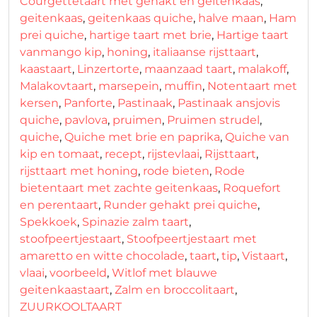
Courgettetaart met gehakt en geitenkaas
,
geitenkaas
,
geitenkaas quiche
,
halve maan
,
Ham
prei quiche
,
hartige taart met brie
,
Hartige taart
vanmango kip
,
honing
,
italiaanse rijsttaart
,
kaastaart
,
Linzertorte
,
maanzaad taart
,
malakoff
,
Malakovtaart
,
marsepein
,
muffin
,
Notentaart met
kersen
,
Panforte
,
Pastinaak
,
Pastinaak ansjovis
quiche
,
pavlova
,
pruimen
,
Pruimen strudel
,
quiche
,
Quiche met brie en paprika
,
Quiche van
kip en tomaat
,
recept
,
rijstevlaai
,
Rijsttaart
,
rijsttaart met honing
,
rode bieten
,
Rode
bietentaart met zachte geitenkaas
,
Roquefort
en perentaart
,
Runder gehakt prei quiche
,
Spekkoek
,
Spinazie zalm taart
,
stoofpeertjestaart
,
Stoofpeertjestaart met
amaretto en witte chocolade
,
taart
,
tip
,
Vistaart
,
vlaai
,
voorbeeld
,
Witlof met blauwe
geitenkaastaart
,
Zalm en broccolitaart
,
ZUURKOOLTAART