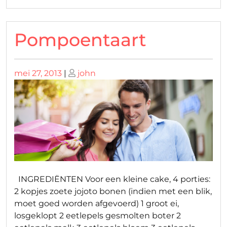
Pompoentaart
Geplaatst
Geplaatst
mei 27, 2013
|
john
op
op
INGREDIËNTEN Voor een kleine cake, 4 porties:
2 kopjes zoete jojoto bonen (indien met een blik,
moet goed worden afgevoerd) 1 groot ei,
losgeklopt 2 eetlepels gesmolten boter 2