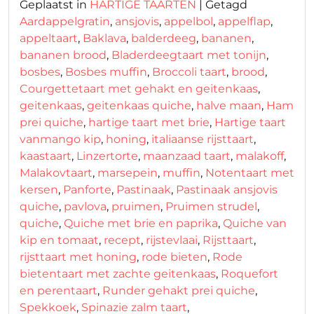
Geplaatst in
HARTIGE TAARTEN
|
Getagd
Aardappelgratin
,
ansjovis
,
appelbol
,
appelflap
,
appeltaart
,
Baklava
,
balderdeeg
,
bananen
,
bananen brood
,
Bladerdeegtaart met tonijn
,
bosbes
,
Bosbes muffin
,
Broccoli taart
,
brood
,
Courgettetaart met gehakt en geitenkaas
,
geitenkaas
,
geitenkaas quiche
,
halve maan
,
Ham
prei quiche
,
hartige taart met brie
,
Hartige taart
vanmango kip
,
honing
,
italiaanse rijsttaart
,
kaastaart
,
Linzertorte
,
maanzaad taart
,
malakoff
,
Malakovtaart
,
marsepein
,
muffin
,
Notentaart met
kersen
,
Panforte
,
Pastinaak
,
Pastinaak ansjovis
quiche
,
pavlova
,
pruimen
,
Pruimen strudel
,
quiche
,
Quiche met brie en paprika
,
Quiche van
kip en tomaat
,
recept
,
rijstevlaai
,
Rijsttaart
,
rijsttaart met honing
,
rode bieten
,
Rode
bietentaart met zachte geitenkaas
,
Roquefort
en perentaart
,
Runder gehakt prei quiche
,
Spekkoek
,
Spinazie zalm taart
,