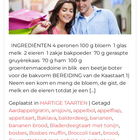
INGREDIËNTEN 4 peronen 100 g bloem 1 glas
melk 2 eieren 1 zakje bakpoeder 70 g geraspte
gruyèrekaas 70 g ham 100 g
groentenmacedoine in blik een beetje boter
voor de bakvorm BEREIDING van de Kaastaart 1)
Neem een kom en meng de bloem, de gist, de
melk en de eieren totdat je een […]
Geplaatst in
HARTIGE TAARTEN
|
Getagd
Aardappelgratin
,
ansjovis
,
appelbol
,
appelflap
,
appeltaart
,
Baklava
,
balderdeeg
,
bananen
,
bananen brood
,
Bladerdeegtaart met tonijn
,
bosbes
,
Bosbes muffin
,
Broccoli taart
,
brood
,