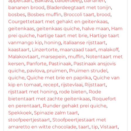
appeltaart
,
Baklava
,
balderdeeg
,
bananen
,
bananen brood
,
Bladerdeegtaart met tonijn
,
bosbes
,
Bosbes muffin
,
Broccoli taart
,
brood
,
Courgettetaart met gehakt en geitenkaas
,
geitenkaas
,
geitenkaas quiche
,
halve maan
,
Ham
prei quiche
,
hartige taart met brie
,
Hartige taart
vanmango kip
,
honing
,
italiaanse rijsttaart
,
kaastaart
,
Linzertorte
,
maanzaad taart
,
malakoff
,
Malakovtaart
,
marsepein
,
muffin
,
Notentaart met
kersen
,
Panforte
,
Pastinaak
,
Pastinaak ansjovis
quiche
,
pavlova
,
pruimen
,
Pruimen strudel
,
quiche
,
Quiche met brie en paprika
,
Quiche van
kip en tomaat
,
recept
,
rijstevlaai
,
Rijsttaart
,
rijsttaart met honing
,
rode bieten
,
Rode
bietentaart met zachte geitenkaas
,
Roquefort
en perentaart
,
Runder gehakt prei quiche
,
Spekkoek
,
Spinazie zalm taart
,
stoofpeertjestaart
,
Stoofpeertjestaart met
amaretto en witte chocolade
,
taart
,
tip
,
Vistaart
,