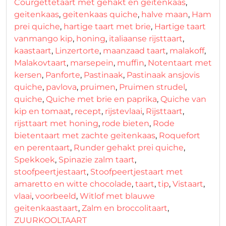
Courgettetaart met gehakt en geitenkaas
,
geitenkaas
,
geitenkaas quiche
,
halve maan
,
Ham
prei quiche
,
hartige taart met brie
,
Hartige taart
vanmango kip
,
honing
,
italiaanse rijsttaart
,
kaastaart
,
Linzertorte
,
maanzaad taart
,
malakoff
,
Malakovtaart
,
marsepein
,
muffin
,
Notentaart met
kersen
,
Panforte
,
Pastinaak
,
Pastinaak ansjovis
quiche
,
pavlova
,
pruimen
,
Pruimen strudel
,
quiche
,
Quiche met brie en paprika
,
Quiche van
kip en tomaat
,
recept
,
rijstevlaai
,
Rijsttaart
,
rijsttaart met honing
,
rode bieten
,
Rode
bietentaart met zachte geitenkaas
,
Roquefort
en perentaart
,
Runder gehakt prei quiche
,
Spekkoek
,
Spinazie zalm taart
,
stoofpeertjestaart
,
Stoofpeertjestaart met
amaretto en witte chocolade
,
taart
,
tip
,
Vistaart
,
vlaai
,
voorbeeld
,
Witlof met blauwe
geitenkaastaart
,
Zalm en broccolitaart
,
ZUURKOOLTAART