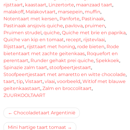
rijsttaart
,
kaastaart
,
Linzertorte
,
maanzaad taart
,
malakoff
,
Malakovtaart
,
marsepein
,
muffin
,
Notentaart met kersen
,
Panforte
,
Pastinaak
,
Pastinaak ansjovis quiche
,
pavlova
,
pruimen
,
Pruimen strudel
,
quiche
,
Quiche met brie en paprika
,
Quiche van kip en tomaat
,
recept
,
rijstevlaai
,
Rijsttaart
,
rijsttaart met honing
,
rode bieten
,
Rode
bietentaart met zachte geitenkaas
,
Roquefort en
perentaart
,
Runder gehakt prei quiche
,
Spekkoek
,
Spinazie zalm taart
,
stoofpeertjestaart
,
Stoofpeertjestaart met amaretto en witte chocolade
,
taart
,
tip
,
Vistaart
,
vlaai
,
voorbeeld
,
Witlof met blauwe
geitenkaastaart
,
Zalm en broccolitaart
,
ZUURKOOLTAART
Bericht
Chocoladetaart Argentinië
navigatie
Mini hartige taart tomaat