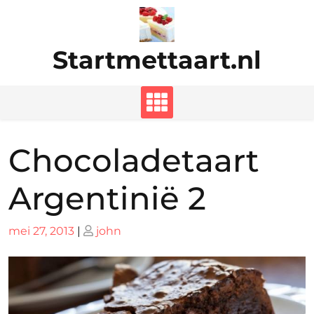
Ga
naar
de
Startmettaart.nl
inhoud
Chocoladetaart
Argentinië 2
Geplaatst
Geplaatst
mei 27, 2013
|
john
op
op