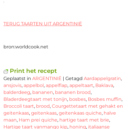
.
TERUG TAARTEN UIT ARGENTINIË
bron:worldcook.net
Print het recept
Geplaatst in
ARGENTINIË
|
Getagd
Aardappelgratin
,
ansjovis
,
appelbol
,
appelflap
,
appeltaart
,
Baklava
,
balderdeeg
,
bananen
,
bananen brood
,
Bladerdeegtaart met tonijn
,
bosbes
,
Bosbes muffin
,
Broccoli taart
,
brood
,
Courgettetaart met gehakt en
geitenkaas
,
geitenkaas
,
geitenkaas quiche
,
halve
maan
,
Ham prei quiche
,
hartige taart met brie
,
Hartige taart vanmango kip
,
honing
,
italiaanse