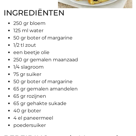
INGREDIËNTEN
250 gr bloem
125 ml water
50 gr boter of margarine
1/2 tl zout
een beetje olie
250 gr gemalen maanzaad
1/4 slagroom
75 gr suiker
50 gr boter of margarine
65 gr gemalen amandelen
65 gr rozijnen
65 gr gehakte sukade
40 gr boter
4 el paneermeel
poedersuiker