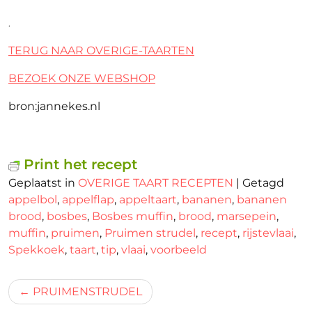
.
TERUG NAAR OVERIGE-TAARTEN
BEZOEK ONZE WEBSHOP
bron:jannekes.nl
Print het recept
Geplaatst in
OVERIGE TAART RECEPTEN
|
Getagd
appelbol
,
appelflap
,
appeltaart
,
bananen
,
bananen
brood
,
bosbes
,
Bosbes muffin
,
brood
,
marsepein
,
muffin
,
pruimen
,
Pruimen strudel
,
recept
,
rijstevlaai
,
Spekkoek
,
taart
,
tip
,
vlaai
,
voorbeeld
Bericht
PRUIMENSTRUDEL
navigatie