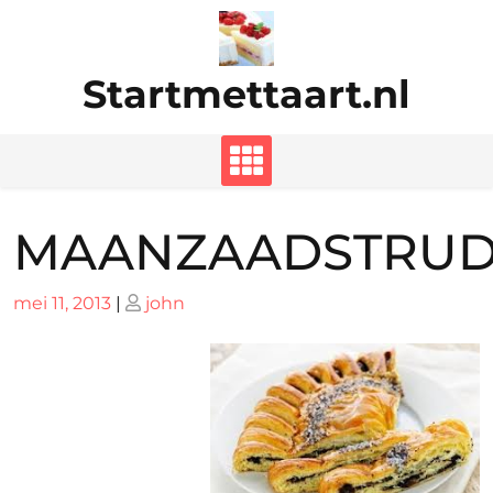
Ga
naar
de
Startmettaart.nl
inhoud
MAANZAADSTRUD
Geplaatst
Geplaatst
mei 11, 2013
|
john
op
op