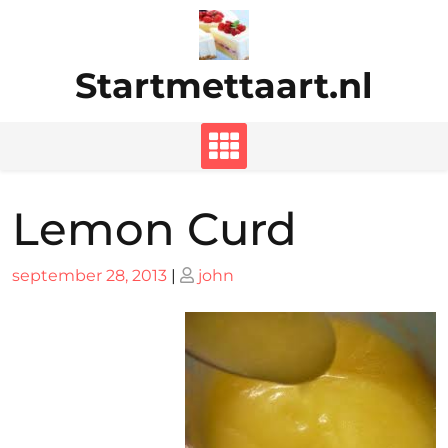
Ga
naar
de
Startmettaart.nl
inhoud
Lemon Curd
Geplaatst
Geplaatst
september 28, 2013
|
john
op
op