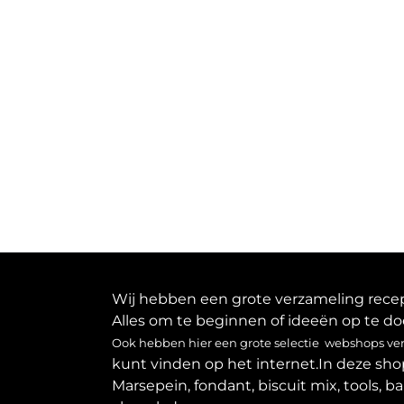
Wij hebben een grote verzameling recept
Alles om te beginnen of ideeën op te do
Ook hebben hier een grote selectie webshops verz
kunt vinden op het internet.In deze sho
Marsepein, fondant, biscuit mix, tools, b