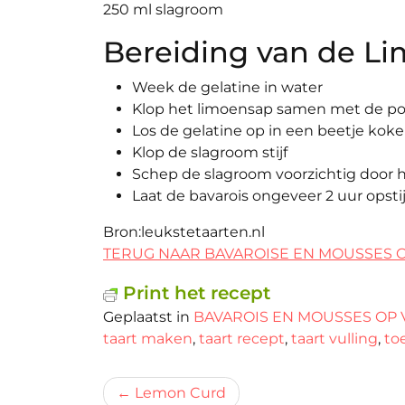
250 ml slagroom
Bereiding van de Li
Week de gelatine in water
Klop het limoensap samen met de po
Los de gelatine op in een beetje kok
Klop de slagroom stijf
Schep de slagroom voorzichtig door
Laat de bavarois ongeveer 2 uur opsti
Bron:leukstetaarten.nl
TERUG NAAR BAVAROISE EN MOUSSES 
Print het recept
Geplaatst in
BAVAROIS EN MOUSSES OP 
taart maken
,
taart recept
,
taart vulling
,
to
Bericht
Lemon Curd