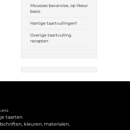
Mousses bavaroise, op likeur
basis
Hartige taartvullingen1
Overige taartvulling
recepten
 enz.
je taarten
schriften, kleuren, materialen,