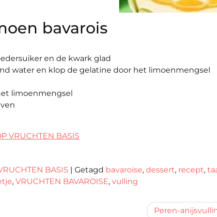
moen bavarois
edersuiker en de kwark glad
end water en klop de gelatine door het limoenmengsel
 het limoenmengsel
jven
OP VRUCHTEN BASIS
VRUCHTEN BASIS
|
Getagd
bavaroise
,
dessert
,
recept
,
ta
etje
,
VRUCHTEN BAVAROISE
,
vulling
Peren-anijsvulli