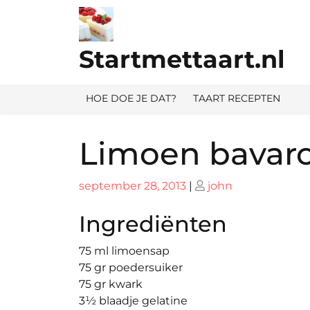
Ga
naar
de
Startmettaart.nl
inhoud
HOE DOE JE DAT?
TAART RECEPTEN
Limoen bavaro
Geplaatst
Geplaatst
september 28, 2013
|
john
op
op
Ingrediënten
75 ml limoensap
75 gr poedersuiker
75 gr kwark
3½ blaadje gelatine