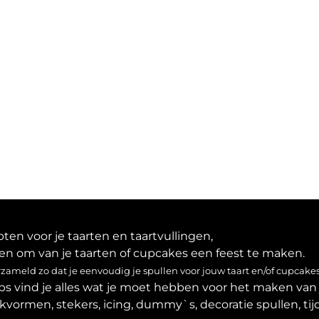
en voor je taarten en taartvullingen,
en om van je taarten of cupcakes een feest te maken.
ameld zo dat je eenvoudig je spullen voor jouw taart en/of cupcakes
ps vind je alles wat je moet hebben voor het maken van 
akvormen, stekers, icing, dummy`s, decoratie spullen, tijd