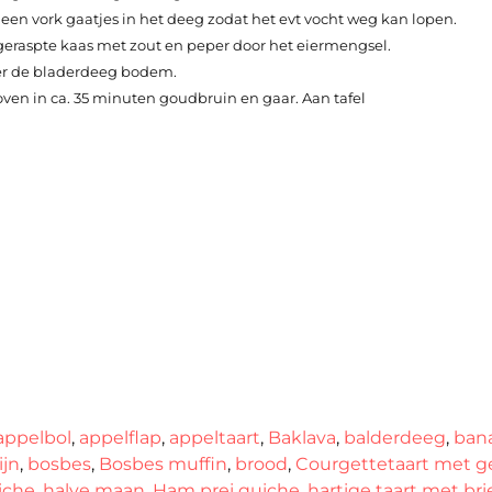
en vork gaatjes in het deeg zodat het evt vocht weg kan lopen.
 geraspte kaas met zout en peper door het eiermengsel.
ver de bladerdeeg bodem.
oven in ca. 35 minuten goudbruin en gaar. Aan tafel
appelbol
,
appelflap
,
appeltaart
,
Baklava
,
balderdeeg
,
ban
ijn
,
bosbes
,
Bosbes muffin
,
brood
,
Courgettetaart met g
iche
,
halve maan
,
Ham prei quiche
,
hartige taart met bri