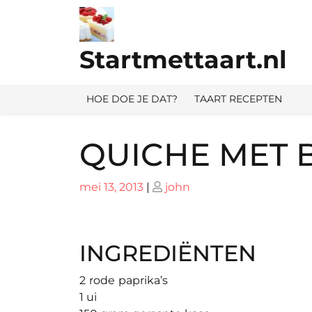
Ga
naar
de
Startmettaart.nl
inhoud
HOE DOE JE DAT?
TAART RECEPTEN
QUICHE MET B
Geplaatst
Geplaatst
mei 13, 2013
|
john
op
op
INGREDIËNTEN
2
rode
paprika’s
1 ui