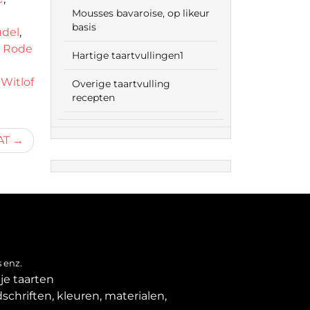
Mousses bavaroise, op likeur
basis
udel
,
,
Rode
Hartige taartvullingen1
,
Witlof
Overige taartvulling
recepten
AT
 enz.
je taarten
schriften, kleuren, materialen,