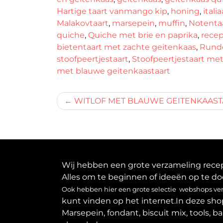
Hartige taart vanmango kip
,
honing
,
itali
Malakovtaart
,
marsepein
,
muffin
,
Notenta
quiche
,
Quiche met brie en paprika
,
rece
bietentaart met zachte geitenkaas
,
Runde
stoofpeertjestaart
,
Stoofpeertjestaart me
met blauwe geitenkaastaart
Bericht
WITLOF MET BLAUWE GEITENKAAST
navigatie
Wij hebben een grote verzameling recept
Alles om te beginnen of ideeën op te do
Ook hebben hier een grote selectie webshops verz
kunt vinden op het internet.In deze sho
Marsepein, fondant, biscuit mix, tools, b