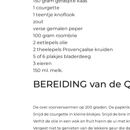
150 gram geraspte kaas
1 courgette
1 teentje knoflook
zout
verse gemalen peper
100 gram roombrie
2 eetlepels olie
2 theelepels Provençaalse kruiden
5 of 6 plakjes bladerdeeg
3 eieren
150 ml. melk.
BEREIDING van de Q
De over voorverwarmen op 200 graden. De papkrika’s
Snijd de courgette in kleine blokjes. Snijd de brie i
Verhit de olie in een wok en fruit hierin de ui met
Vergeet niet te genieten van de lekkere geur die da