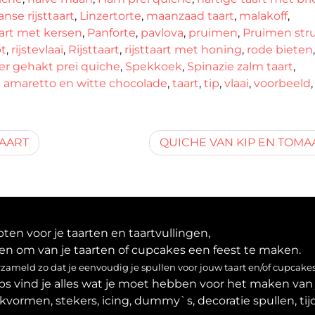
aanse rijsttaart
,
Linzertorte
,
maanzaad taart
,
malakoff
,
art met kersen
,
Panforte
,
pavlova
,
pruimen
,
Pruimen str
pt
,
rijstevlaai
,
Rijsttaart
,
rijsttaart met honing
,
rode bieten
r gehakt prei quiche
,
Spekkoek
,
Spinazie zalm taart
,
t amaretto en witte chocolade
,
taart
,
tip
,
vlaai
,
voorbeeld
AART
QUICHE VAN KIP EN TOMA
en voor je taarten en taartvullingen,
en om van je taarten of cupcakes een feest te maken.
ameld zo dat je eenvoudig je spullen voor jouw taart en/of cupcakes
ps vind je alles wat je moet hebben voor het maken van 
akvormen, stekers, icing, dummy`s, decoratie spullen, tijd