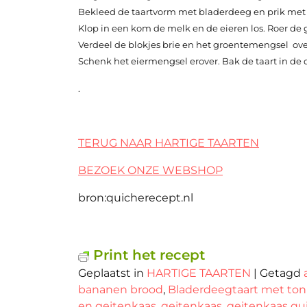
Bekleed de taartvorm met bladerdeeg en prik met e
Klop in een kom de melk en de eieren los. Roer de
Verdeel de blokjes brie en het groentemengsel o
Schenk het eiermengsel erover. Bak de taart in de 
.
TERUG NAAR HARTIGE TAARTEN
BEZOEK ONZE WEBSHOP
bron:quicherecept.nl
Print het recept
Geplaatst in
HARTIGE TAARTEN
|
Getagd
bananen brood
,
Bladerdeegtaart met ton
en geitenkaas
,
geitenkaas
,
geitenkaas qu