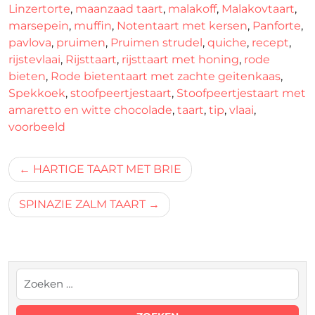
Linzertorte
,
maanzaad taart
,
malakoff
,
Malakovtaart
,
marsepein
,
muffin
,
Notentaart met kersen
,
Panforte
,
pavlova
,
pruimen
,
Pruimen strudel
,
quiche
,
recept
,
rijstevlaai
,
Rijsttaart
,
rijsttaart met honing
,
rode
bieten
,
Rode bietentaart met zachte geitenkaas
,
Spekkoek
,
stoofpeertjestaart
,
Stoofpeertjestaart met
amaretto en witte chocolade
,
taart
,
tip
,
vlaai
,
voorbeeld
Bericht
HARTIGE TAART MET BRIE
navigatie
SPINAZIE ZALM TAART