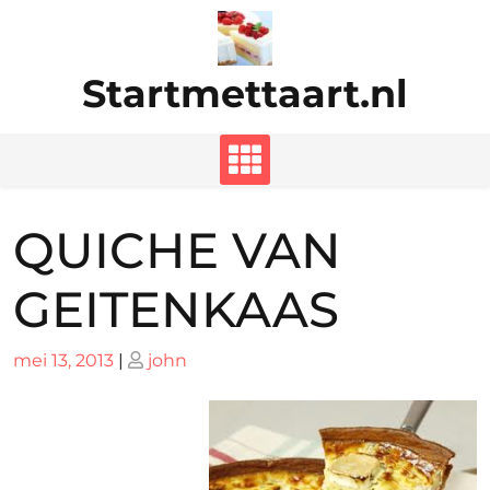
Ga
naar
de
Startmettaart.nl
inhoud
QUICHE VAN
GEITENKAAS
Geplaatst
Geplaatst
mei 13, 2013
|
john
op
op