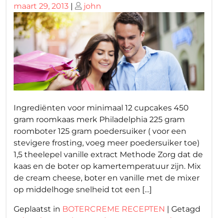
Geplaatst
Geplaatst
maart 29, 2013
|
john
op
op
Ingrediënten voor minimaal 12 cupcakes 450
gram roomkaas merk Philadelphia 225 gram
roomboter 125 gram poedersuiker ( voor een
stevigere frosting, voeg meer poedersuiker toe)
1,5 theelepel vanille extract Methode Zorg dat de
kaas en de boter op kamertemperatuur zijn. Mix
de cream cheese, boter en vanille met de mixer
op middelhoge snelheid tot een […]
Geplaatst in
BOTERCREME RECEPTEN
|
Getagd