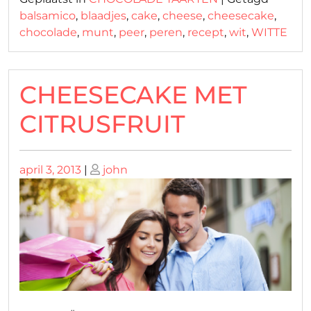
balsamico
,
blaadjes
,
cake
,
cheese
,
cheesecake
,
chocolade
,
munt
,
peer
,
peren
,
recept
,
wit
,
WITTE
CHEESECAKE MET
CITRUSFRUIT
Geplaatst
Geplaatst
april 3, 2013
|
john
op
op