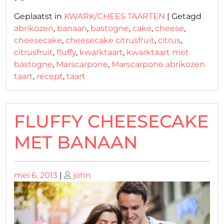
Geplaatst in
KWARK/CHEES TAARTEN
|
Getagd
abrikozen
,
banaan
,
bastogne
,
cake
,
cheese
,
cheesecake
,
cheesecake citrusfruit
,
citrus
,
citrusfruit
,
fluffy
,
kwarktaart
,
kwarktaart met
bastogne
,
Marscarpone
,
Marscarpone abrikozen
taart
,
recept
,
taart
FLUFFY CHEESECAKE
MET BANAAN
Geplaatst
Geplaatst
mei 6, 2013
|
john
op
op