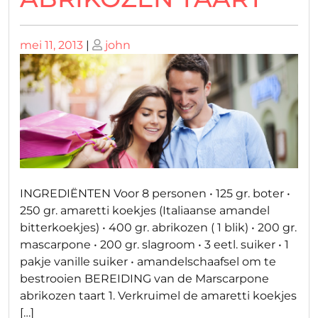
Geplaatst
Geplaatst
mei 11, 2013
|
john
op
op
INGREDIËNTEN Voor 8 personen • 125 gr. boter •
250 gr. amaretti koekjes (Italiaanse amandel
bitterkoekjes) • 400 gr. abrikozen ( 1 blik) • 200 gr.
mascarpone • 200 gr. slagroom • 3 eetl. suiker • 1
pakje vanille suiker • amandelschaafsel om te
bestrooien BEREIDING van de Marscarpone
abrikozen taart 1. Verkruimel de amaretti koekjes
[…]