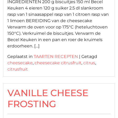
INGREDIËNTEN 200 g biscuitjes 150 ml Becel
Keuken 4 eieren 120 g suiker 2.5 dl slankroom
rasp van 1 sinaasappel rasp van 1 citroen rasp van
1 limoen BEREIDING van de cheesecake
Verwarm de oven voor op 175°C (heteluchtoven
150°C). Verkruimel de biscuitjes. Verwarm de
Becel Keuken in een pan en roer de kruimels
erdoorheen. […]
Geplaatst in
TAARTEN RECEPTEN
|
Getagd
cheesecake
,
cheesecake citrusfruit
,
citrus
,
citrusfruit
VANILLE CHEESE
FROSTING