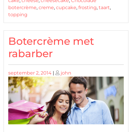
cake
,
cheese
,
cheesecake
,
Chocolade
botercrème
,
creme
,
cupcake
,
frosting
,
taart
,
topping
Botercrème met
rabarber
Geplaatst
Geplaatst
september 2, 2014
|
john
op
op