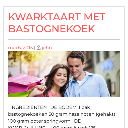
KWARKTAART MET
BASTOGNEKOEK
Geplaatst
Geplaatst
mei 6, 2013
|
john
op
op
INGREDIËNTEN DE BODEM: 1 pak
bastognekoeken 50 gram hazelnoten (gehakt)
100 gram boter springvorm DE
KWARKVULLING: 400 gram kwark 125