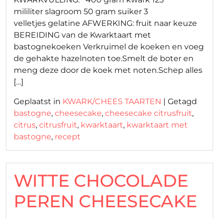
mililiter slagroom 50 gram suiker 3
velletjes gelatine AFWERKING: fruit naar keuze
BEREIDING van de Kwarktaart met
bastognekoeken Verkruimel de koeken en voeg
de gehakte hazelnoten toe.Smelt de boter en
meng deze door de koek met noten.Schep alles
[…]
Geplaatst in
KWARK/CHEES TAARTEN
|
Getagd
bastogne
,
cheesecake
,
cheesecake citrusfruit
,
citrus
,
citrusfruit
,
kwarktaart
,
kwarktaart met
bastogne
,
recept
WITTE CHOCOLADE
PEREN CHEESECAKE