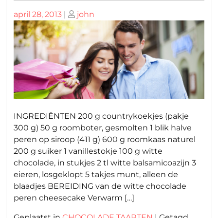
Geplaatst
Geplaatst
april 28, 2013
|
john
op
op
INGREDIËNTEN 200 g countrykoekjes (pakje
300 g) 50 g roomboter, gesmolten 1 blik halve
peren op siroop (411 g) 600 g roomkaas naturel
200 g suiker 1 vanillestokje 100 g witte
chocolade, in stukjes 2 tl witte balsamicoazijn 3
eieren, losgeklopt 5 takjes munt, alleen de
blaadjes BEREIDING van de witte chocolade
peren cheesecake Verwarm […]
Geplaatst in
CHOCOLADE TAARTEN
|
Getagd