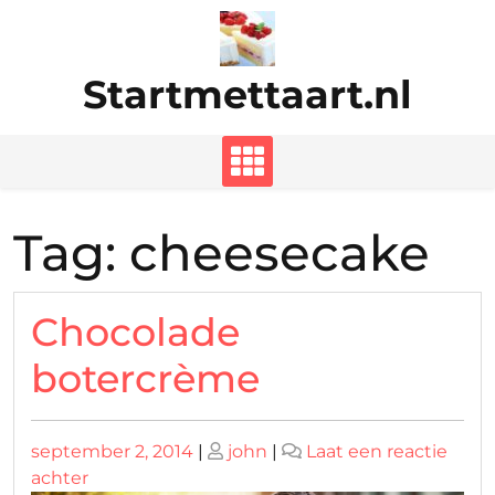
Ga
naar
de
Startmettaart.nl
inhoud
Tag:
cheesecake
Chocolade
botercrème
Geplaatst
Geplaatst
september 2, 2014
|
john
|
Laat een reactie
op
op
op
achter