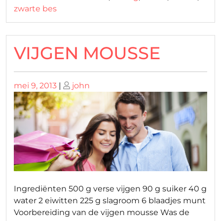
zwarte bes
VIJGEN MOUSSE
Geplaatst
Geplaatst
mei 9, 2013
|
john
op
op
Ingrediënten 500 g verse vijgen 90 g suiker 40 g
water 2 eiwitten 225 g slagroom 6 blaadjes munt
Voorbereiding van de vijgen mousse Was de