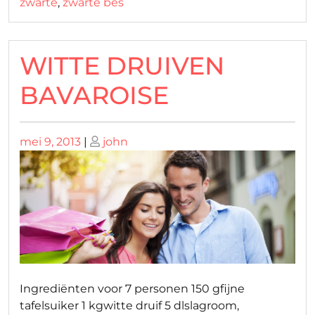
zwarte
,
zwarte bes
WITTE DRUIVEN
BAVAROISE
Geplaatst
Geplaatst
mei 9, 2013
|
john
op
op
Ingrediënten voor 7 personen 150 gfijne
tafelsuiker 1 kgwitte druif 5 dlslagroom,