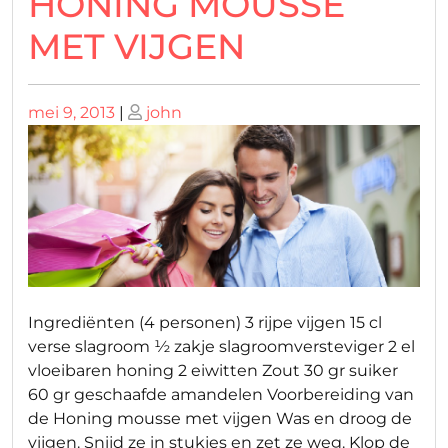
HONING MOUSSE
MET VIJGEN
Geplaatst
Geplaatst
mei 9, 2013
|
john
op
op
Ingrediënten (4 personen) 3 rijpe vijgen 15 cl
verse slagroom ½ zakje slagroomversteviger 2 el
vloeibaren honing 2 eiwitten Zout 30 gr suiker
60 gr geschaafde amandelen Voorbereiding van
de Honing mousse met vijgen Was en droog de
vijgen. Snijd ze in stukjes en zet ze weg. Klop de