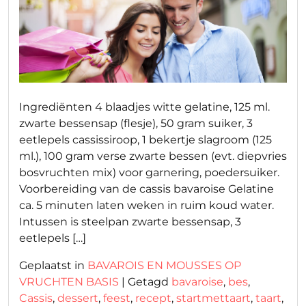
Ingrediënten 4 blaadjes witte gelatine, 125 ml.
zwarte bessensap (flesje), 50 gram suiker, 3
eetlepels cassissiroop, 1 bekertje slagroom (125
ml.), 100 gram verse zwarte bessen (evt. diepvries
bosvruchten mix) voor garnering, poedersuiker.
Voorbereiding van de cassis bavaroise Gelatine
ca. 5 minuten laten weken in ruim koud water.
Intussen is steelpan zwarte bessensap, 3
eetlepels […]
Geplaatst in
BAVAROIS EN MOUSSES OP
VRUCHTEN BASIS
|
Getagd
bavaroise
,
bes
,
Cassis
,
dessert
,
feest
,
recept
,
startmettaart
,
taart
,