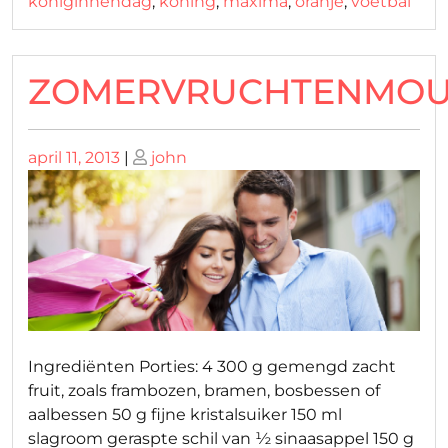
koniginnendag
,
koning
,
maxima
,
oranje
,
voetbal
ZOMERVRUCHTENMOU
Geplaatst
Geplaatst
april 11, 2013
|
john
op
op
Ingrediënten Porties: 4 300 g gemengd zacht
fruit, zoals frambozen, bramen, bosbessen of
aalbessen 50 g fijne kristalsuiker 150 ml
slagroom geraspte schil van ½ sinaasappel 150 g