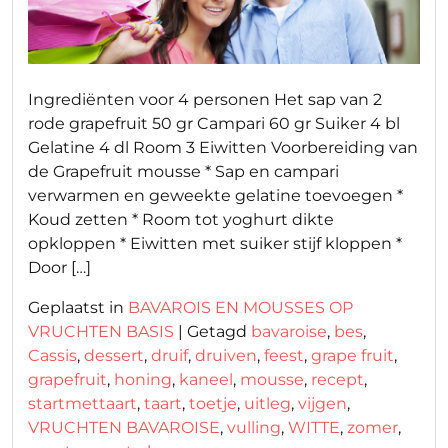
Ingrediënten voor 4 personen Het sap van 2
rode grapefruit 50 gr Campari 60 gr Suiker 4 bl
Gelatine 4 dl Room 3 Eiwitten Voorbereiding van
de Grapefruit mousse * Sap en campari
verwarmen en geweekte gelatine toevoegen *
Koud zetten * Room tot yoghurt dikte
opkloppen * Eiwitten met suiker stijf kloppen *
Door […]
Geplaatst in
BAVAROIS EN MOUSSES OP
VRUCHTEN BASIS
|
Getagd
bavaroise
,
bes
,
Cassis
,
dessert
,
druif
,
druiven
,
feest
,
grape fruit
,
grapefruit
,
honing
,
kaneel
,
mousse
,
recept
,
startmettaart
,
taart
,
toetje
,
uitleg
,
vijgen
,
VRUCHTEN BAVAROISE
,
vulling
,
WITTE
,
zomer
,