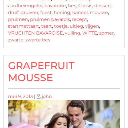
aardbeiengelei
,
bavaroise
,
bes
,
Cassis
,
dessert
,
druif
,
druiven
,
feest
,
honing
,
kaneel
,
mousse
,
pruimen
,
pruimen bavarois
,
recept
,
startmettaart
,
taart
,
toetje
,
uitleg
,
vijgen
,
VRUCHTEN BAVAROISE
,
vulling
,
WITTE
,
zomer
,
zwarte
,
zwarte bes
GRAPEFRUIT
MOUSSE
Geplaatst
Geplaatst
mei 9, 2013
|
john
op
op