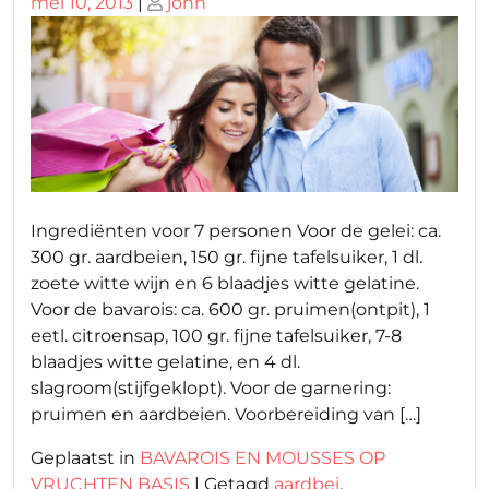
Geplaatst
Geplaatst
mei 10, 2013
|
john
op
op
Ingrediënten voor 7 personen Voor de gelei: ca.
300 gr. aardbeien, 150 gr. fijne tafelsuiker, 1 dl.
zoete witte wijn en 6 blaadjes witte gelatine.
Voor de bavarois: ca. 600 gr. pruimen(ontpit), 1
eetl. citroensap, 100 gr. fijne tafelsuiker, 7-8
blaadjes witte gelatine, en 4 dl.
slagroom(stijfgeklopt). Voor de garnering:
pruimen en aardbeien. Voorbereiding van […]
Geplaatst in
BAVAROIS EN MOUSSES OP
VRUCHTEN BASIS
|
Getagd
aardbei
,