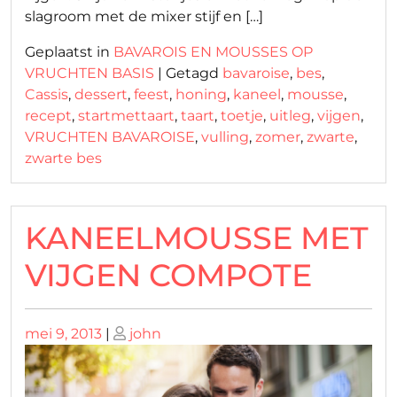
slagroom met de mixer stijf en […]
Geplaatst in
BAVAROIS EN MOUSSES OP
VRUCHTEN BASIS
|
Getagd
bavaroise
,
bes
,
Cassis
,
dessert
,
feest
,
honing
,
kaneel
,
mousse
,
recept
,
startmettaart
,
taart
,
toetje
,
uitleg
,
vijgen
,
VRUCHTEN BAVAROISE
,
vulling
,
zomer
,
zwarte
,
zwarte bes
KANEELMOUSSE MET
VIJGEN COMPOTE
Geplaatst
Geplaatst
mei 9, 2013
|
john
op
op