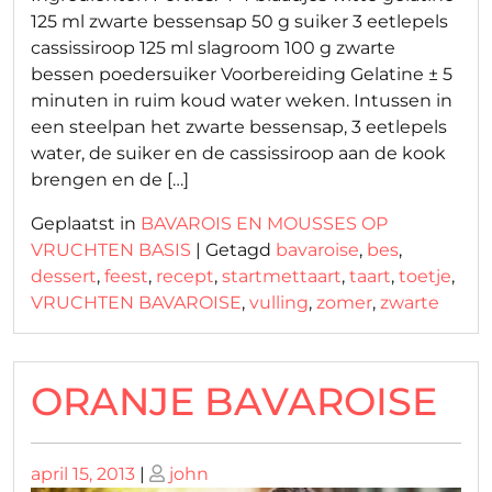
125 ml zwarte bessensap 50 g suiker 3 eetlepels
cassissiroop 125 ml slagroom 100 g zwarte
bessen poedersuiker Voorbereiding Gelatine ± 5
minuten in ruim koud water weken. Intussen in
een steelpan het zwarte bessensap, 3 eetlepels
water, de suiker en de cassissiroop aan de kook
brengen en de […]
Geplaatst in
BAVAROIS EN MOUSSES OP
VRUCHTEN BASIS
|
Getagd
bavaroise
,
bes
,
dessert
,
feest
,
recept
,
startmettaart
,
taart
,
toetje
,
VRUCHTEN BAVAROISE
,
vulling
,
zomer
,
zwarte
ORANJE BAVAROISE
Geplaatst
Geplaatst
april 15, 2013
|
john