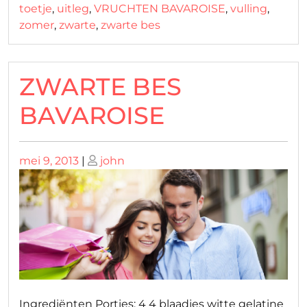
toetje
,
uitleg
,
VRUCHTEN BAVAROISE
,
vulling
,
zomer
,
zwarte
,
zwarte bes
ZWARTE BES
BAVAROISE
Geplaatst
Geplaatst
mei 9, 2013
|
john
op
op
Ingrediënten Porties: 4 4 blaadjes witte gelatine