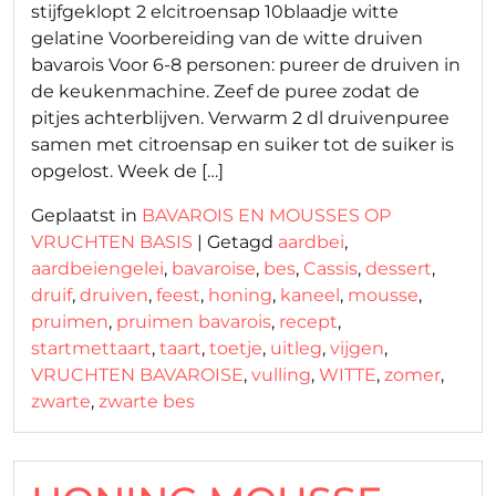
stijfgeklopt 2 elcitroensap 10blaadje witte
gelatine Voorbereiding van de witte druiven
bavarois Voor 6-8 personen: pureer de druiven in
de keukenmachine. Zeef de puree zodat de
pitjes achterblijven. Verwarm 2 dl druivenpuree
samen met citroensap en suiker tot de suiker is
opgelost. Week de […]
Geplaatst in
BAVAROIS EN MOUSSES OP
VRUCHTEN BASIS
|
Getagd
aardbei
,
aardbeiengelei
,
bavaroise
,
bes
,
Cassis
,
dessert
,
druif
,
druiven
,
feest
,
honing
,
kaneel
,
mousse
,
pruimen
,
pruimen bavarois
,
recept
,
startmettaart
,
taart
,
toetje
,
uitleg
,
vijgen
,
VRUCHTEN BAVAROISE
,
vulling
,
WITTE
,
zomer
,
zwarte
,
zwarte bes