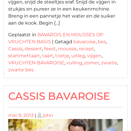
vijgen, snijd de steeltjes eraf. Snijd de vijgen in
stukjes en pureer ze in een keukenmchine.
Breng in een pannetje het water en de suiker
aan de kook. Begin […]
Geplaatst in
BAVAROIS EN MOUSSES OP
VRUCHTEN BASIS
|
Getagd
bavaroise
,
bes
,
Cassis
,
dessert
,
feest
,
mousse
,
recept
,
startmettaart
,
taart
,
toetje
,
uitleg
,
vijgen
,
VRUCHTEN BAVAROISE
,
vulling
,
zomer
,
zwarte
,
zwarte bes
CASSIS BAVAROISE
Geplaatst
Geplaatst
mei 9, 2013
|
john
op
op