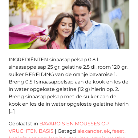
op
op
INGREDIËNTEN sinaasappelsap 0.8 l.
sinaasappelsap 25 gr. gelatine 2.5 dl. room 120 gr.
suiker BEREIDING van de oranje bavaroise 1.
Breng 0.5 l sinaasappelsap aan de kook en los de
in water opgeloste gelatine (12 g) hierin op. 2.
Breng sinaasappelsap met de suiker aan de
kook en los de in water opgeloste gelatine hierin
[…]
Geplaatst in
BAVAROIS EN MOUSSES OP
VRUCHTEN BASIS
|
Getagd
alexander
,
ek
,
feest
,