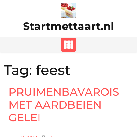
Ga
naar
de
Startmettaart.nl
inhoud
Tag:
feest
PRUIMENBAVAROIS
MET AARDBEIEN
GELEI