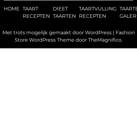
HOME
TAART
DIEET
TAARTVULLING
TAART
RECEPTEN
TAARTEN
RECEPTEN
GALER
Met trots mogelijk gemaakt door WordPress
|
Fashion
Store WordPress Theme
door TheMagnifico.