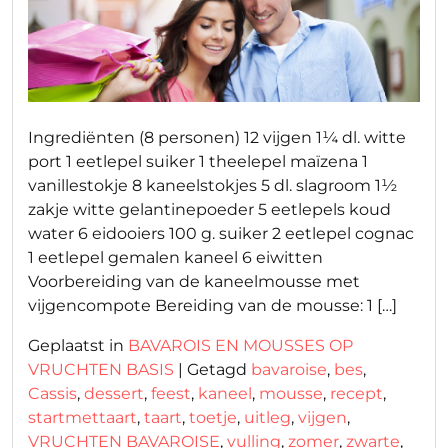
Ingrediënten (8 personen) 12 vijgen 1¼ dl. witte
port 1 eetlepel suiker 1 theelepel maïzena 1
vanillestokje 8 kaneelstokjes 5 dl. slagroom 1½
zakje witte gelantinepoeder 5 eetlepels koud
water 6 eidooiers 100 g. suiker 2 eetlepel cognac
1 eetlepel gemalen kaneel 6 eiwitten
Voorbereiding van de kaneelmousse met
vijgencompote Bereiding van de mousse: 1 […]
Geplaatst in
BAVAROIS EN MOUSSES OP
VRUCHTEN BASIS
|
Getagd
bavaroise
,
bes
,
Cassis
,
dessert
,
feest
,
kaneel
,
mousse
,
recept
,
startmettaart
,
taart
,
toetje
,
uitleg
,
vijgen
,
VRUCHTEN BAVAROISE
,
vulling
,
zomer
,
zwarte
,