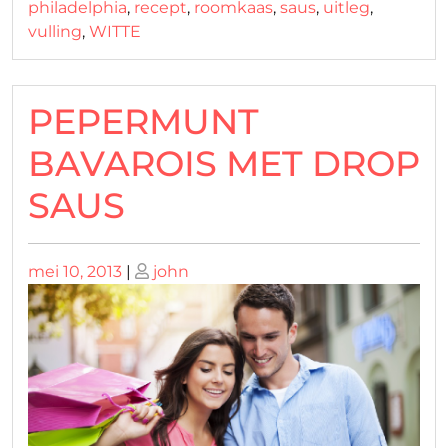
philadelphia
,
recept
,
roomkaas
,
saus
,
uitleg
,
vulling
,
WITTE
PEPERMUNT
BAVAROIS MET DROP
SAUS
Geplaatst
Geplaatst
mei 10, 2013
|
john
op
op