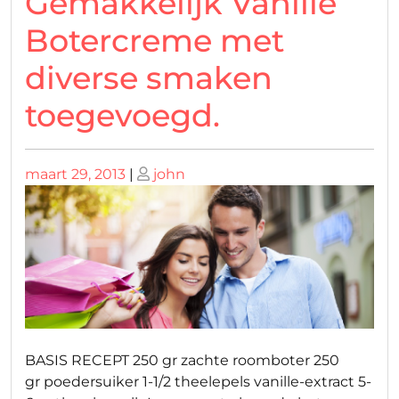
Gemakkelijk Vanille
Botercreme met
diverse smaken
toegevoegd.
Geplaatst
Geplaatst
maart 29, 2013
|
john
op
op
BASIS RECEPT 250 gr zachte roomboter 250
gr poedersuiker 1-1/2 theelepels vanille-extract 5-