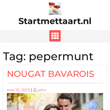
Ga
naar
de
Startmettaart.nl
inhoud
Tag:
pepermunt
NOUGAT BAVAROIS
Geplaatst
Geplaatst
mei 10, 2013
|
john
op
op