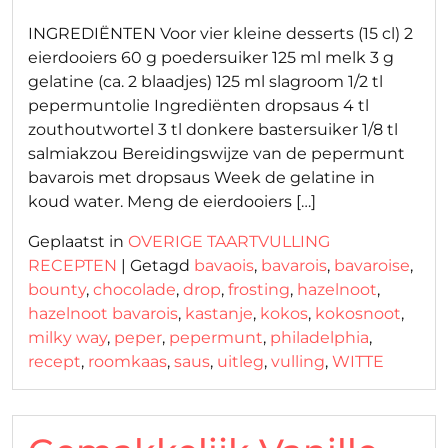
INGREDIËNTEN Voor vier kleine desserts (15 cl) 2
eierdooiers 60 g poedersuiker 125 ml melk 3 g
gelatine (ca. 2 blaadjes) 125 ml slagroom 1/2 tl
pepermuntolie Ingrediënten dropsaus 4 tl
zouthoutwortel 3 tl donkere bastersuiker 1/8 tl
salmiakzou Bereidingswijze van de pepermunt
bavarois met dropsaus Week de gelatine in
koud water. Meng de eierdooiers […]
Geplaatst in
OVERIGE TAARTVULLING
RECEPTEN
|
Getagd
bavaois
,
bavarois
,
bavaroise
,
bounty
,
chocolade
,
drop
,
frosting
,
hazelnoot
,
hazelnoot bavarois
,
kastanje
,
kokos
,
kokosnoot
,
milky way
,
peper
,
pepermunt
,
philadelphia
,
recept
,
roomkaas
,
saus
,
uitleg
,
vulling
,
WITTE