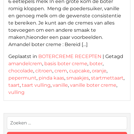
6 eetlepels melk In een grote kom de boter
romig kloppen. Meng de poedersuiker, vanille
en genoeg melk om de gewenste consistentie
te bereiken. Je kunt aan de cremes van alles
toevoegen om een andere smaak te
maken,hieonder een paar voorbeelden.
Amandel boter creme : Bereid […]
Geplaatst in
BOTERCREME RECEPTEN
|
Getagd
amandelcrem
,
basis boter creme
,
boter
,
chocolade
,
citroen
,
crem
,
cupcake
,
oranje
,
pepermunt
,
pinda kaas
,
smaakjes
,
startmettaart
,
taart
,
taart vulling
,
vanille
,
vanille boter creme
,
vulling