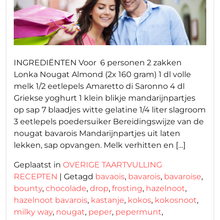
INGREDIËNTEN Voor 6 personen 2 zakken
Lonka Nougat Almond (2x 160 gram) 1 dl volle
melk 1/2 eetlepels Amaretto di Saronno 4 dl
Griekse yoghurt 1 klein blikje mandarijnpartjes
op sap 7 blaadjes witte gelatine 1/4 liter slagroom
3 eetlepels poedersuiker Bereidingswijze van de
nougat bavarois Mandarijnpartjes uit laten
lekken, sap opvangen. Melk verhitten en […]
Geplaatst in
OVERIGE TAARTVULLING
RECEPTEN
|
Getagd
bavaois
,
bavarois
,
bavaroise
,
bounty
,
chocolade
,
drop
,
frosting
,
hazelnoot
,
hazelnoot bavarois
,
kastanje
,
kokos
,
kokosnoot
,
milky way
,
nougat
,
peper
,
pepermunt
,